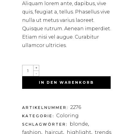
Aliquam lorem ante, dapibus, vive
quis, feugiat a, tellus. Phasellus vive
nulla ut metus varius laoreet.
Quisque rutrum. Aenean imperdiet.
Etiam nisi vel augue. Curabitur
ullamcor ultricies.
COLORING
+
SET
-
QUANTITY
IN DEN WARENKORB
2276
ARTIKELNUMMER:
Coloring
KATEGORIE:
blonde
SCHLAGWÖRTER:
,
fashion
haircut
highlight
trends
,
,
,