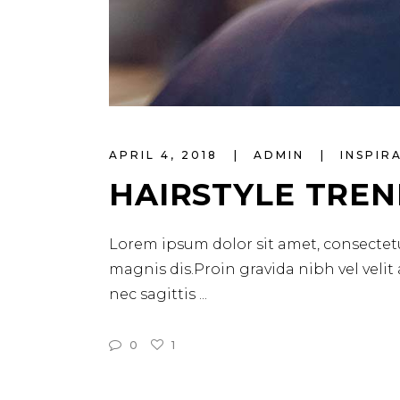
APRIL 4, 2018
ADMIN
INSPIR
HAIRSTYLE TREN
Lorem ipsum dolor sit amet, consectetu
magnis dis.Proin gravida nibh vel velit
nec sagittis
0
1