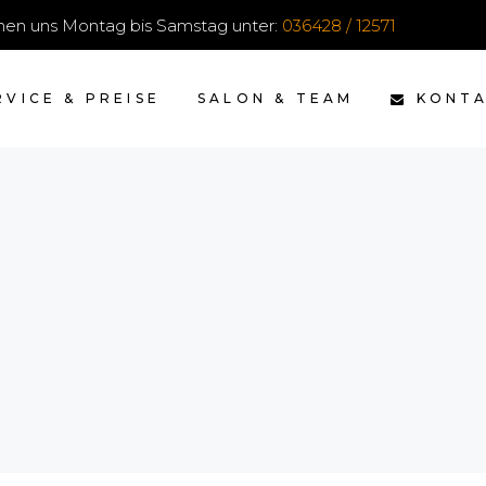
ichen uns Montag bis Samstag unter:
036428 / 12571
KONT
RVICE & PREISE
SALON & TEAM