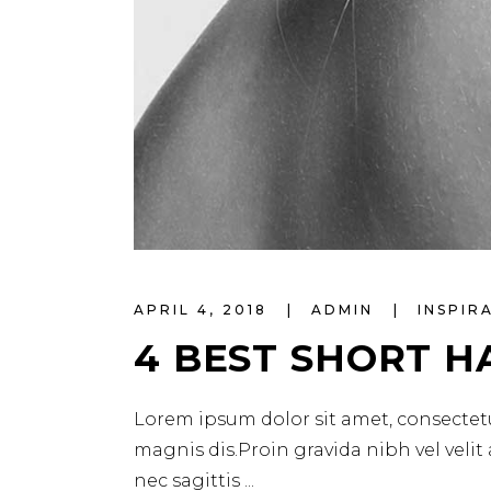
APRIL 4, 2018
ADMIN
INSPIR
4 BEST SHORT H
Lorem ipsum dolor sit amet, consectetu
magnis dis.Proin gravida nibh vel velit
nec sagittis