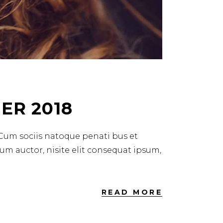
ER 2018
 Cum sociis natoque penati bus et
dum auctor, nisite elit consequat ipsum,
READ MORE