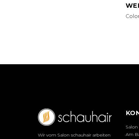
WE
Colo
KO
Salon 
Am Ba
Wir vom Salon schauhair arbeiten