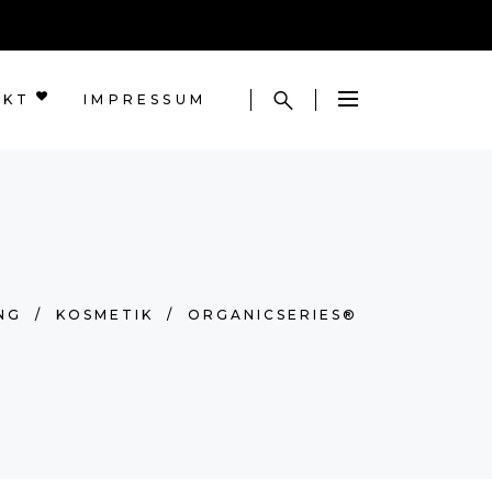
AKT
IMPRESSUM
NG
/
KOSMETIK
/
ORGANICSERIES®