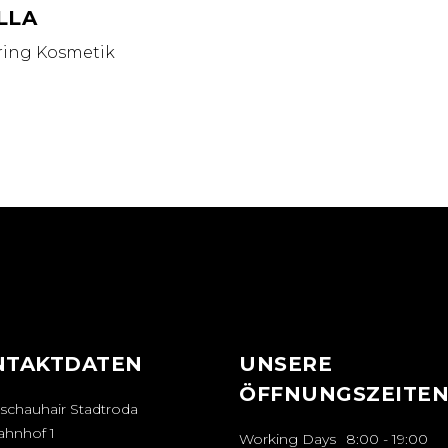
LLA
ring
Kosmetik
NTAKTDATEN
UNSERE
ÖFFNUNGSZEITE
schauhair Stadtroda
hnhof 1
Working Days
8:00
-
19:00