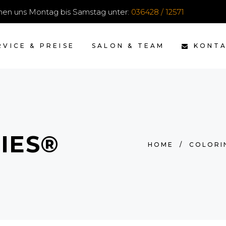
ichen uns Montag bis Samstag unter:
036428 / 12571
KONT
RVICE & PREISE
SALON & TEAM
IES®
HOME
/
COLORI